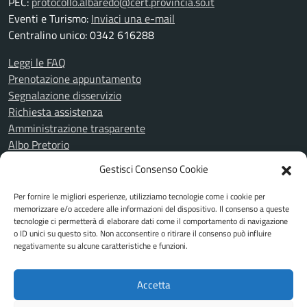
PEC:
protocollo.albaredo@cert.provincia.so.it
Eventi e Turismo:
Inviaci una e-mail
Centralino unico: 0342 616288
Leggi le FAQ
Prenotazione appuntamento
Segnalazione disservizio
Richiesta assistenza
Amministrazione trasparente
Albo Pretorio
Informativa privacy
Gestisci Consenso Cookie
Cookie Policy
Note legali
Per fornire le migliori esperienze, utilizziamo tecnologie come i cookie per
Piano di miglioramento del sito
memorizzare e/o accedere alle informazioni del dispositivo. Il consenso a queste
tecnologie ci permetterà di elaborare dati come il comportamento di navigazione
Dichiarazione di accessibilità
o ID unici su questo sito. Non acconsentire o ritirare il consenso può influire
Feedback Accessibilità
negativamente su alcune caratteristiche e funzioni.
Attuazione misure PNRR
Accetta
SEGUICI SU