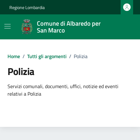
Vai ai contenuti
Vai al footer
Regione Lombardia
Comune di Albaredo per
San Marco
Home
/
Tutti gli argomenti
/
Polizia
Polizia
Dettagli dell'argomento
Servizi comunali, documenti, uffici, notizie ed eventi
relativi a Polizia