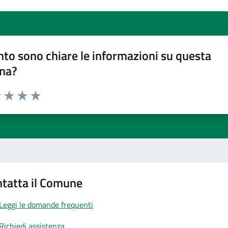
to sono chiare le informazioni su questa
na?
1 stelle su 5
uta 2 stelle su 5
Valuta 3 stelle su 5
Valuta 4 stelle su 5
Valuta 5 stelle su 5
tatta il Comune
Leggi le domande frequenti
Richiedi assistenza