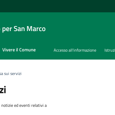
 per San Marco
Vivere il Comune
Accesso all'informazione
Istruz
sa sui servizi
zi
'argomento
 notizie ed eventi relativi a