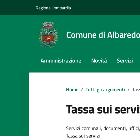
Vai ai contenuti
Vai al footer
Regione Lombardia
Comune di Albaredo
Amministrazione
Novità
Servizi
Home
/
Tutti gli argomenti
/
Tas
Tassa sui servi
Dettagli dell
Servizi comunali, documenti, uffici,
Tassa sui servizi