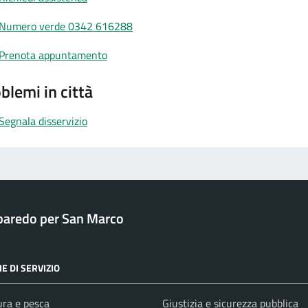
Numero verde 0342 616288
Prenota appuntamento
blemi in città
Segnala disservizio
baredo per San Marco
E DI SERVIZIO
ura e pesca
Giustizia e sicurezza pubblica