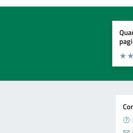
Quan
pagi
Valuta 
Val
Con