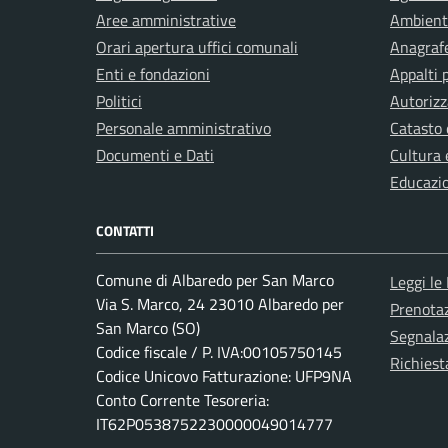
Aree amministrative
Ambient
Orari apertura uffici comunali
Anagrafe
Enti e fondazioni
Appalti 
Politici
Autorizz
Personale amministrativo
Catasto 
Documenti e Dati
Cultura 
Educazi
CONTATTI
Comune di Albaredo per San Marco
Leggi le
Via S. Marco, 24 23010 Albaredo per
Prenota
San Marco (SO)
Segnalaz
Codice fiscale / P. IVA:00105750145
Richiest
Codice Unicovo Fatturazione: UFP9NA
Conto Corrente Tesoreria:
IT62P0538752230000049014777