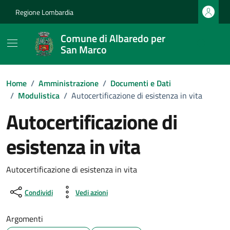
Vai ai contenuti
Vai al footer
Regione Lombardia
Comune di Albaredo per
San Marco
Home
/
Amministrazione
/
Documenti e Dati
/
Modulistica
/
Autocertificazione di esistenza in vita
Autocertificazione di
esistenza in vita
Dettagli del documento
Autocertificazione di esistenza in vita
Condividi
Vedi azioni
Argomenti