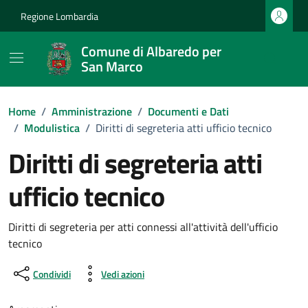
Vai ai contenuti
Vai al footer
Regione Lombardia
Comune di Albaredo per
San Marco
Home
/
Amministrazione
/
Documenti e Dati
/
Modulistica
/
Diritti di segreteria atti ufficio tecnico
Diritti di segreteria atti
ufficio tecnico
Dettagli del documento
Diritti di segreteria per atti connessi all'attività dell'ufficio
tecnico
Condividi
Vedi azioni