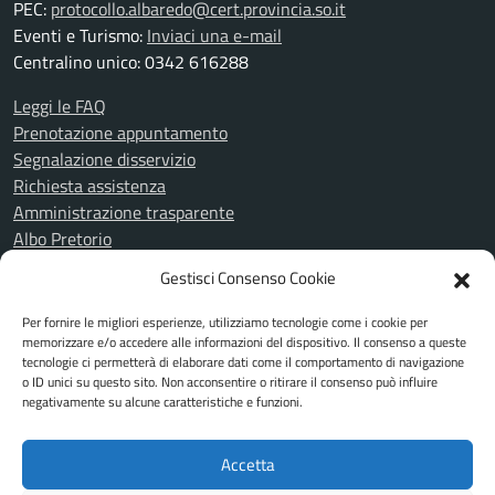
PEC:
protocollo.albaredo@cert.provincia.so.it
Eventi e Turismo:
Inviaci una e-mail
Centralino unico: 0342 616288
Leggi le FAQ
Prenotazione appuntamento
Segnalazione disservizio
Richiesta assistenza
Amministrazione trasparente
Albo Pretorio
Informativa privacy
Gestisci Consenso Cookie
Cookie Policy
Note legali
Per fornire le migliori esperienze, utilizziamo tecnologie come i cookie per
Piano di miglioramento del sito
memorizzare e/o accedere alle informazioni del dispositivo. Il consenso a queste
tecnologie ci permetterà di elaborare dati come il comportamento di navigazione
Dichiarazione di accessibilità
o ID unici su questo sito. Non acconsentire o ritirare il consenso può influire
Feedback Accessibilità
negativamente su alcune caratteristiche e funzioni.
Attuazione misure PNRR
Accetta