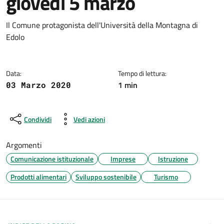
giovedì 5 marzo
Dettagli della notizia
Il Comune protagonista dell'Università della Montagna di
Edolo
Data:
Tempo di lettura:
1 min
03 Marzo 2020
Condividi
Vedi azioni
Argomenti
Comunicazione istituzionale
Imprese
Istruzione
Prodotti alimentari
Sviluppo sostenibile
Turismo