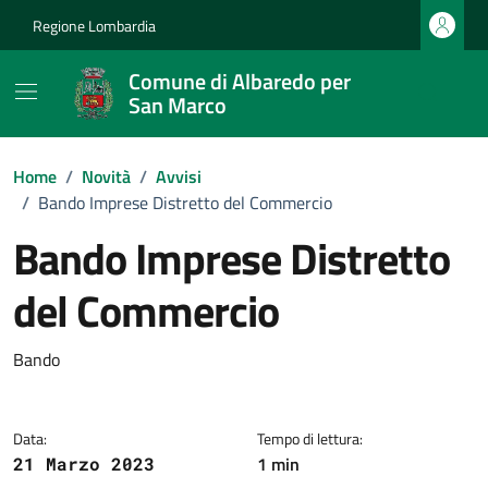
Vai ai contenuti
Vai al footer
Regione Lombardia
Comune di Albaredo per
San Marco
Home
/
Novità
/
Avvisi
/
Bando Imprese Distretto del Commercio
Bando Imprese Distretto
del Commercio
Dettagli della notizia
Bando
Data:
Tempo di lettura:
1 min
21 Marzo 2023