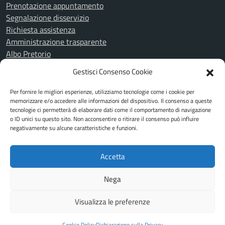
Prenotazione appuntamento
Segnalazione disservizio
Richiesta assistenza
Amministrazione trasparente
Albo Pretorio
Informativa privacy
Gestisci Consenso Cookie
Cookie Policy
Note legali
Per fornire le migliori esperienze, utilizziamo tecnologie come i cookie per
Piano di miglioramento del sito
memorizzare e/o accedere alle informazioni del dispositivo. Il consenso a queste
tecnologie ci permetterà di elaborare dati come il comportamento di navigazione
Dichiarazione di accessibilità
o ID unici su questo sito. Non acconsentire o ritirare il consenso può influire
Feedback Accessibilità
negativamente su alcune caratteristiche e funzioni.
Attuazione misure PNRR
Accetta
SEGUICI SU
Nega
Facebook
Instagram
Visualizza le preferenze
Mappa del sito
Cookie Policy
Dichiarazione sulla Privacy