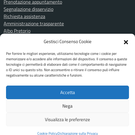
Prenotazione appuntamento
Segnalazione disservizio
Richiesta assistenza
Amministrazione trasparente
Albo Pretorio
Informativa privacy
Gestisci Consenso Cookie
Cookie Policy
Note legali
Per fornire le migliori esperienze, utilizziamo tecnologie come i cookie per
Piano di miglioramento del sito
memorizzare e/o accedere alle informazioni del dispositivo. Il consenso a queste
tecnologie ci permetterà di elaborare dati come il comportamento di navigazione
Dichiarazione di accessibilità
o ID unici su questo sito. Non acconsentire o ritirare il consenso può influire
Feedback Accessibilità
negativamente su alcune caratteristiche e funzioni.
Attuazione misure PNRR
Accetta
SEGUICI SU
Nega
Facebook
Instagram
Visualizza le preferenze
Mappa del sito
Cookie Policy
Dichiarazione sulla Privacy