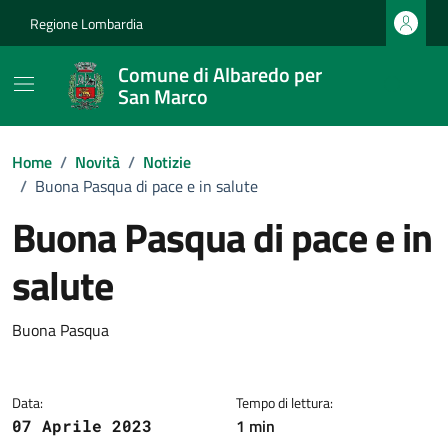
Vai ai contenuti
Vai al footer
Regione Lombardia
Comune di Albaredo per
San Marco
Home
/
Novità
/
Notizie
/
Buona Pasqua di pace e in salute
Buona Pasqua di pace e in
salute
Dettagli della notizia
Buona Pasqua
Data:
Tempo di lettura:
1 min
07 Aprile 2023