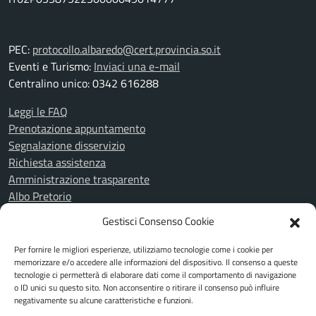
PEC:
protocollo.albaredo@cert.provincia.so.it
Eventi e Turismo:
Inviaci una e-mail
Centralino unico: 0342 616288
Leggi le FAQ
Prenotazione appuntamento
Segnalazione disservizio
Richiesta assistenza
Amministrazione trasparente
Albo Pretorio
Informativa privacy
Gestisci Consenso Cookie
Cookie Policy
Note legali
Per fornire le migliori esperienze, utilizziamo tecnologie come i cookie per
Piano di miglioramento del sito
memorizzare e/o accedere alle informazioni del dispositivo. Il consenso a queste
tecnologie ci permetterà di elaborare dati come il comportamento di navigazione
Dichiarazione di accessibilità
o ID unici su questo sito. Non acconsentire o ritirare il consenso può influire
Feedback Accessibilità
negativamente su alcune caratteristiche e funzioni.
Attuazione misure PNRR