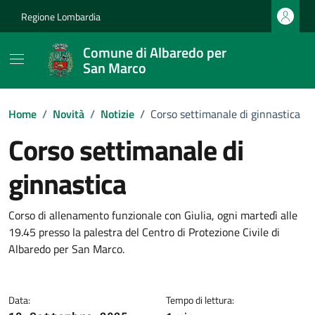
Vai ai contenuti
Vai al footer
Regione Lombardia
Comune di Albaredo per
San Marco
Home
/
Novità
/
Notizie
/
Corso settimanale di ginnastica
Corso settimanale di
ginnastica
Dettagli della notizia
Corso di allenamento funzionale con Giulia, ogni martedì alle
19.45 presso la palestra del Centro di Protezione Civile di
Albaredo per San Marco.
Data:
Tempo di lettura: