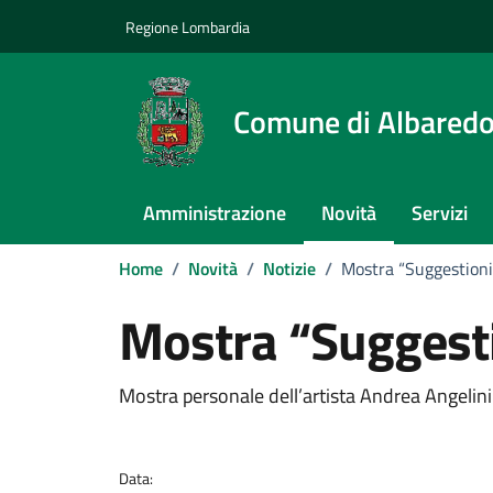
Vai ai contenuti
Vai al footer
Regione Lombardia
Comune di Albaredo
Amministrazione
Novità
Servizi
Home
/
Novità
/
Notizie
/
Mostra “Suggestioni
Mostra “Suggesti
Dettagli della notizi
Mostra personale dell’artista Andrea Angelini
Data: