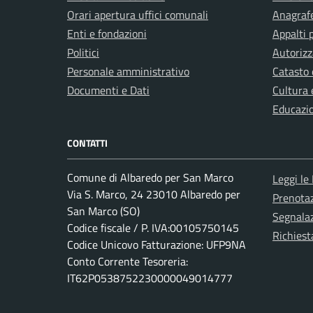
Orari apertura uffici comunali
Anagrafe
Enti e fondazioni
Appalti 
Politici
Autorizz
Personale amministrativo
Catasto 
Documenti e Dati
Cultura 
Educazi
CONTATTI
Comune di Albaredo per San Marco
Leggi le
Via S. Marco, 24 23010 Albaredo per
Prenota
San Marco (SO)
Segnalaz
Codice fiscale / P. IVA:00105750145
Richiest
Codice Unicovo Fatturazione: UFP9NA
Conto Corrente Tesoreria:
IT62P0538752230000049014777