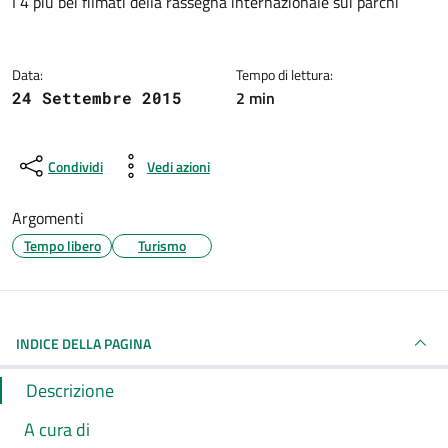
Dettagli della notizia
I 4 più bei filmati della rassegna internazionale sui parchi
Data:
Tempo di lettura:
2 min
24 Settembre 2015
Condividi
Vedi azioni
Argomenti
Tempo libero
Turismo
INDICE DELLA PAGINA
Descrizione
A cura di