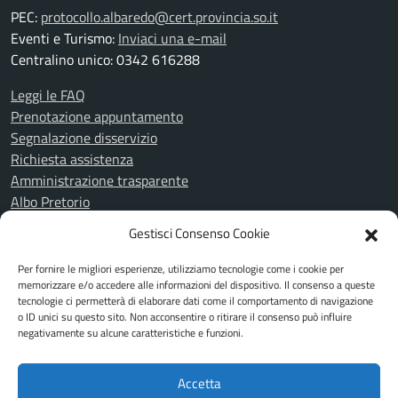
PEC:
protocollo.albaredo@cert.provincia.so.it
Eventi e Turismo:
Inviaci una e-mail
Centralino unico: 0342 616288
Leggi le FAQ
Prenotazione appuntamento
Segnalazione disservizio
Richiesta assistenza
Amministrazione trasparente
Albo Pretorio
Informativa privacy
Gestisci Consenso Cookie
Cookie Policy
Note legali
Per fornire le migliori esperienze, utilizziamo tecnologie come i cookie per
Piano di miglioramento del sito
memorizzare e/o accedere alle informazioni del dispositivo. Il consenso a queste
tecnologie ci permetterà di elaborare dati come il comportamento di navigazione
Dichiarazione di accessibilità
o ID unici su questo sito. Non acconsentire o ritirare il consenso può influire
Feedback Accessibilità
negativamente su alcune caratteristiche e funzioni.
Attuazione misure PNRR
Accetta