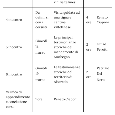
vini valtellinesi.
Da
Visita guidata ad
definirsi
una vigna e
4
Renato
4 incontro
con i
cantina
ore
Ciaponi
corsisti
valtellinese.
Le principali
Giovedì
testimonianze
Giulio
2
12
5 incontro
storiche del
ore
Perotti
mandamento di
marzo
Morbegno
Le testimonianze
Giovedì
Patrizio
storiche del
2
19
Del
6 incontro
territorio di
ore
marzo
Nero
Albaredo.
Verifica di
apprendimento
1 ora
Renato Ciaponi
e conclusione
corso