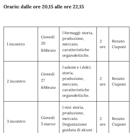
Orario: dalle ore 20,15 alle ore 22,15
I formaggi: storia,
Giovedì
produzione,
2
Renato
20
1 incontro
mercato,
ore
Ciaponi
caratteristiche
febbraio
organolettiche.
I salumi e i dolci:
storia,
Giovedì
produzione,
2
Renato
27
2 incontro
mercato,
ore
Ciaponi
febbraio
caratteristiche
organolettiche.
I vini: storia,
produzione,
Giovedì
mercato.
2
Renato
3 incontro
5 marzo
Degustazione
ore
Ciaponi
guidata di alcuni