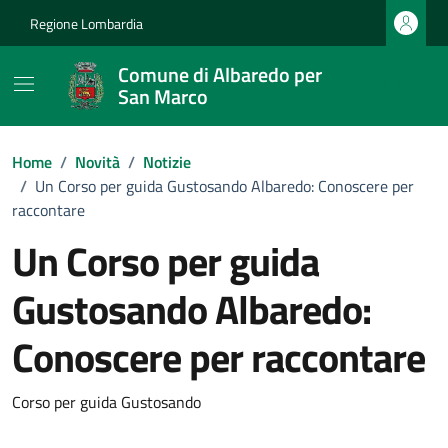
Vai ai contenuti
Vai al footer
Regione Lombardia
Comune di Albaredo per
San Marco
Home
/
Novità
/
Notizie
/
Un Corso per guida Gustosando Albaredo: Conoscere per
raccontare
Un Corso per guida
Gustosando Albaredo:
Conoscere per raccontare
Dettagli della notizia
Corso per guida Gustosando