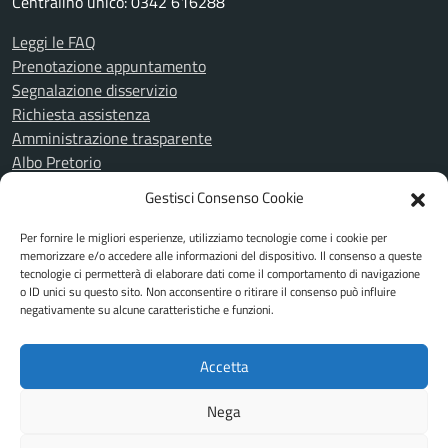
Centralino unico: 0342 616288
Leggi le FAQ
Prenotazione appuntamento
Segnalazione disservizio
Richiesta assistenza
Amministrazione trasparente
Albo Pretorio
Informativa privacy
Gestisci Consenso Cookie
Cookie Policy
Note legali
Per fornire le migliori esperienze, utilizziamo tecnologie come i cookie per
memorizzare e/o accedere alle informazioni del dispositivo. Il consenso a queste
Piano di miglioramento del sito
tecnologie ci permetterà di elaborare dati come il comportamento di navigazione
Dichiarazione di accessibilità
o ID unici su questo sito. Non acconsentire o ritirare il consenso può influire
Feedback Accessibilità
negativamente su alcune caratteristiche e funzioni.
Attuazione misure PNRR
Accetta
SEGUICI SU
Nega
Facebook
Instagram