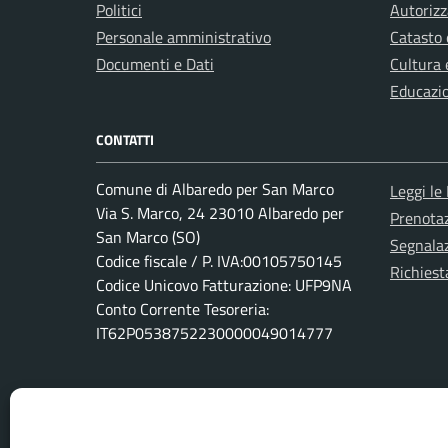
Politici
Autorizz
Personale amministrativo
Catasto 
Documenti e Dati
Cultura 
Educazi
CONTATTI
Comune di Albaredo per San Marco
Leggi le
Via S. Marco, 24 23010 Albaredo per
Prenota
San Marco (SO)
Segnalaz
Codice fiscale / P. IVA:00105750145
Richiest
Codice Unicovo Fatturazione: UFP9NA
Conto Corrente Tesoreria:
IT62P0538752230000049014777
PEC:
protocollo.albaredo@cert.provincia.so.it