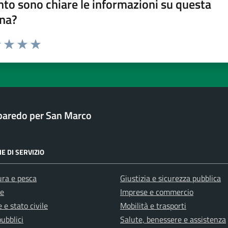
to sono chiare le informazioni su questa
na?
1 stelle su 5
uta 2 stelle su 5
Valuta 3 stelle su 5
Valuta 4 stelle su 5
Valuta 5 stelle su 5
baredo per San Marco
E DI SERVIZIO
ura e pesca
Giustizia e sicurezza pubblica
e
Imprese e commercio
 e stato civile
Mobilità e trasporti
pubblici
Salute, benessere e assistenza