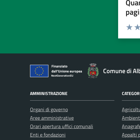
Quan
pagi
Valuta 
Val
Comune di Al
AMMINISTRAZIONE
CATEGORI
Organi di governo
Agricolt
Aree amministrative
Ambient
Orari apertura uffici comunali
Anagrafe
Enti e fondazioni
Appalti 