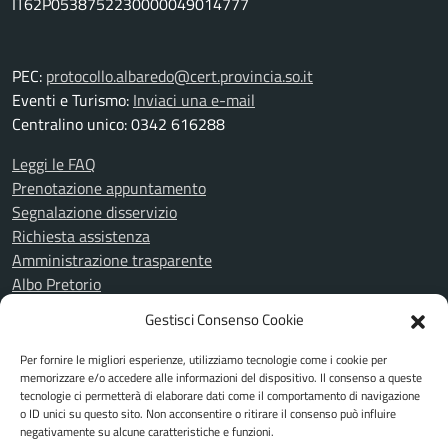
IT62P0538752230000049014777
PEC:
protocollo.albaredo@cert.provincia.so.it
Eventi e Turismo:
Inviaci una e-mail
Centralino unico: 0342 616288
Leggi le FAQ
Prenotazione appuntamento
Segnalazione disservizio
Richiesta assistenza
Amministrazione trasparente
Albo Pretorio
Informativa privacy
Gestisci Consenso Cookie
Cookie Policy
Note legali
Per fornire le migliori esperienze, utilizziamo tecnologie come i cookie per
Piano di miglioramento del sito
memorizzare e/o accedere alle informazioni del dispositivo. Il consenso a queste
tecnologie ci permetterà di elaborare dati come il comportamento di navigazione
Dichiarazione di accessibilità
o ID unici su questo sito. Non acconsentire o ritirare il consenso può influire
Feedback Accessibilità
negativamente su alcune caratteristiche e funzioni.