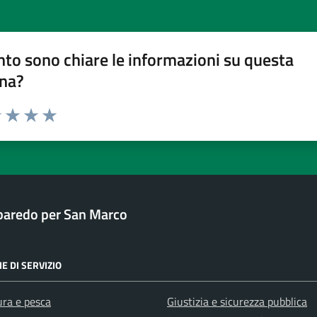
to sono chiare le informazioni su questa
na?
1 stelle su 5
uta 2 stelle su 5
Valuta 3 stelle su 5
Valuta 4 stelle su 5
Valuta 5 stelle su 5
baredo per San Marco
E DI SERVIZIO
ura e pesca
Giustizia e sicurezza pubblica