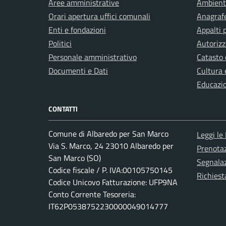
Aree amministrative
Ambient
Orari apertura uffici comunali
Anagrafe
Enti e fondazioni
Appalti 
Politici
Autorizz
Personale amministrativo
Catasto 
Documenti e Dati
Cultura 
Educazi
CONTATTI
Comune di Albaredo per San Marco
Leggi le
Via S. Marco, 24 23010 Albaredo per
Prenota
San Marco (SO)
Segnalaz
Codice fiscale / P. IVA:00105750145
Richiest
Codice Unicovo Fatturazione: UFP9NA
Conto Corrente Tesoreria:
IT62P0538752230000049014777