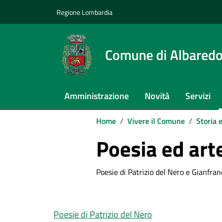
Vai ai contenuti
Vai al footer
Regione Lombardia
Comune di Albaredo
Amministrazione
Novità
Servizi
Home
/
Vivere il Comune
/
Storia 
Poesia ed art
Poesie di Patrizio del Nero e Gianfra
Poesie di Patrizio del Nero