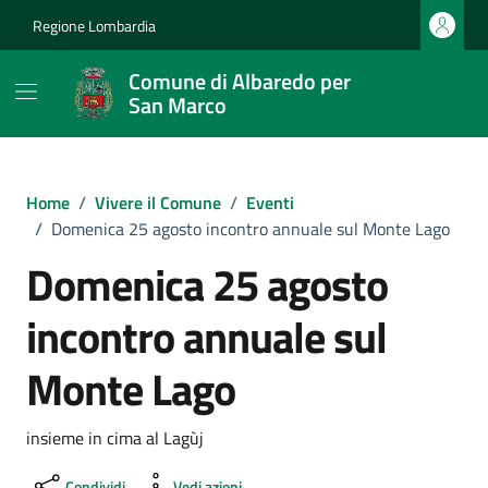
Vai ai contenuti
Vai al footer
Regione Lombardia
Comune di Albaredo per
San Marco
Home
/
Vivere il Comune
/
Eventi
/
Domenica 25 agosto incontro annuale sul Monte Lago
Domenica 25 agosto
incontro annuale sul
Monte Lago
insieme in cima al Lagùj
Condividi
Vedi azioni