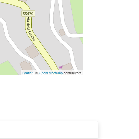
Leaflet
| ©
OpenStreetMap
contributors