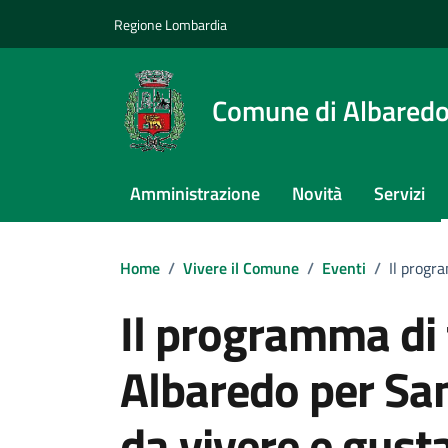
Vai ai contenuti
Vai al footer
Regione Lombardia
Comune di Albaredo
Amministrazione
Novità
Servizi
Home
/
Vivere il Comune
/
Eventi
/
Il progr
Il programma di t
Albaredo per Sa
da vivere e gust