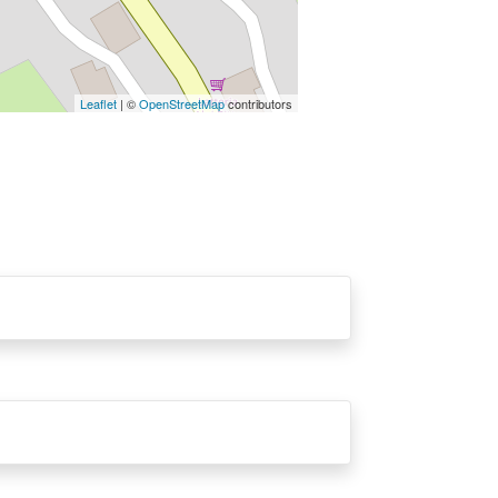
Leaflet
| ©
OpenStreetMap
contributors