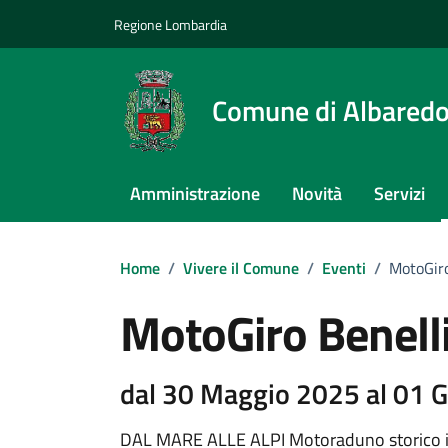
Vai ai contenuti
Vai al footer
Regione Lombardia
Comune di Albaredo
Amministrazione
Novità
Servizi
Home
/
Vivere il Comune
/
Eventi
/
MotoGiro
MotoGiro Benelli
dal 30 Maggio 2025 al 01 
DAL MARE ALLE ALPI Motoraduno storico in c