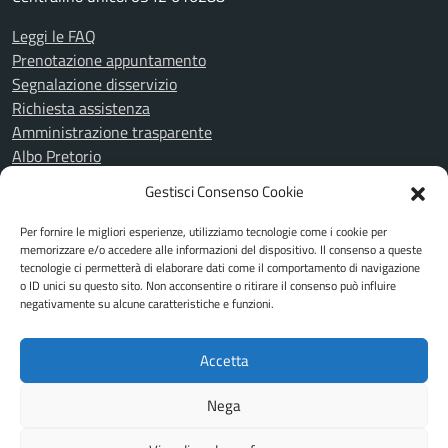
Leggi le FAQ
Prenotazione appuntamento
Segnalazione disservizio
Richiesta assistenza
Amministrazione trasparente
Albo Pretorio
Informativa privacy
Gestisci Consenso Cookie
Cookie Policy
Note legali
Per fornire le migliori esperienze, utilizziamo tecnologie come i cookie per
Piano di miglioramento del sito
memorizzare e/o accedere alle informazioni del dispositivo. Il consenso a queste
tecnologie ci permetterà di elaborare dati come il comportamento di navigazione
Dichiarazione di accessibilità
o ID unici su questo sito. Non acconsentire o ritirare il consenso può influire
Feedback Accessibilità
negativamente su alcune caratteristiche e funzioni.
Attuazione misure PNRR
Accetta
SEGUICI SU
Nega
Facebook
Instagram