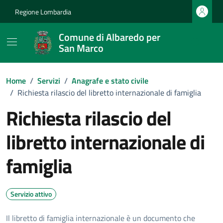
Vai ai contenuti
Vai al footer
Regione Lombardia
Comune di Albaredo per
San Marco
Home
/
Servizi
/
Anagrafe e stato civile
/
Richiesta rilascio del libretto internazionale di famiglia
Richiesta rilascio del
libretto internazionale di
famiglia
Servizio attivo
Il libretto di famiglia internazionale è un documento che