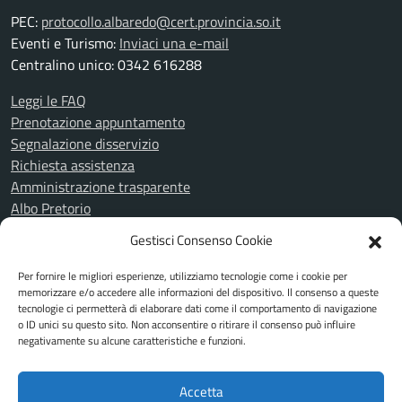
PEC:
protocollo.albaredo@cert.provincia.so.it
Eventi e Turismo:
Inviaci una e-mail
Centralino unico: 0342 616288
Leggi le FAQ
Prenotazione appuntamento
Segnalazione disservizio
Richiesta assistenza
Amministrazione trasparente
Albo Pretorio
Informativa privacy
Gestisci Consenso Cookie
Cookie Policy
Note legali
Per fornire le migliori esperienze, utilizziamo tecnologie come i cookie per
Piano di miglioramento del sito
memorizzare e/o accedere alle informazioni del dispositivo. Il consenso a queste
tecnologie ci permetterà di elaborare dati come il comportamento di navigazione
Dichiarazione di accessibilità
o ID unici su questo sito. Non acconsentire o ritirare il consenso può influire
Feedback Accessibilità
negativamente su alcune caratteristiche e funzioni.
Attuazione misure PNRR
Accetta